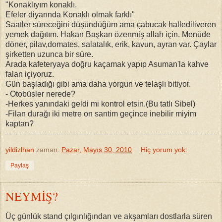
"Konaklıyım konaklı,
Efeler diyarında Konaklı olmak farklı"
Saatler süreceğini düşündüğüm ama çabucak hallediliveren
yemek dağıtım. Hakan Başkan özenmiş allah için. Menüde
döner, pilav,domates, salatalık, erik, kavun, ayran var. Çaylar
şirketten uzunca bir süre.
Arada kafeteryaya doğru kaçamak yapıp Asuman'la kahve
falan içiyoruz.
Gün başladığı gibi ama daha yorgun ve telaşlı bitiyor.
- Otobüsler nerede?
-Herkes yanındaki geldi mi kontrol etsin.(Bu tatlı Sibel)
-Filan durağı iki metre on santim geçince inebilir miyim
kaptan?
yildizlhan
zaman:
Pazar, Mayıs 30, 2010
Hiç yorum yok:
Paylaş
NEYMİŞ?
Üç günlük stand çılgınlığından ve akşamları dostlarla süren