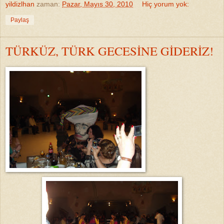
yildizlhan
zaman:
Pazar, Mayıs 30, 2010
Hiç yorum yok:
Paylaş
TÜRKÜZ, TÜRK GECESİNE GİDERİZ!