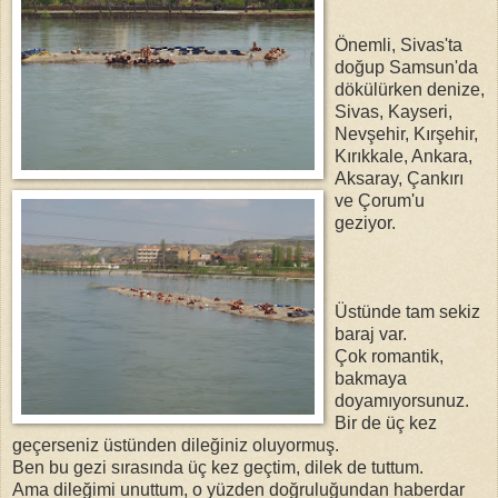
Önemli, Sivas'ta
doğup Samsun'da
dökülürken denize,
Sivas, Kayseri,
Nevşehir, Kırşehir,
Kırıkkale, Ankara,
Aksaray, Çankırı
ve Çorum'u
geziyor.
Üstünde tam sekiz
baraj var.
Çok romantik,
bakmaya
doyamıyorsunuz.
Bir de üç kez
geçerseniz üstünden dileğiniz oluyormuş.
Ben bu gezi sırasında üç kez geçtim, dilek de tuttum.
Ama dileğimi unuttum, o yüzden doğruluğundan haberdar