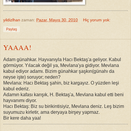
yildizlhan
zaman:
Pazar, Mayıs 30, 2010
Hiç yorum yok:
Paylaş
YAAAA!
Adam günahkar. Hayvanıyla Hacı Bektaş'a geliyor. Kabul
görmüyor. Yılacak değil ya, Mevlana'ya gidiyor. Mevlana
kabul ediyor adamı. Bizim günahkar şaşkın(günahı da
neyse işte) soruyor; neden?
Mevlana: Hacı Bektaş şahin, biz kargayız. O yüzden leşi
kabul ederiz.
Adamın kafası karışık, H. Bektaş'a, Mevlana kabul etti beni
hayvanımı diyor.
Hacı Bektaş: Biz su birikintisiyiz, Mevlana deniz. Leş bizim
suyumuzu kirletir, ama deryaya birşey yapmaz.
Bir kere daha yaa!