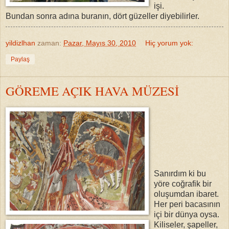
işi.
Bundan sonra adına buranın, dört güzeller diyebilirler.
yildizlhan
zaman:
Pazar, Mayıs 30, 2010
Hiç yorum yok:
Paylaş
GÖREME AÇIK HAVA MÜZESİ
Sanırdım ki bu
yöre coğrafik bir
oluşumdan ibaret.
Her peri bacasının
içi bir dünya oysa.
Kiliseler, şapeller,