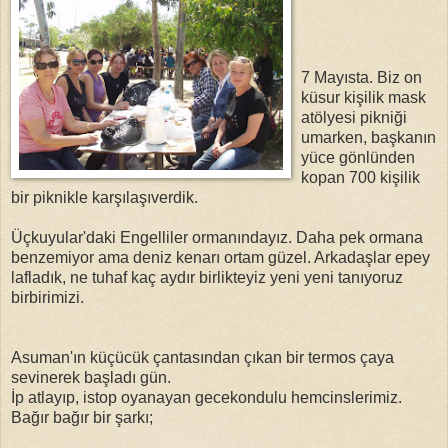
7 Mayısta. Biz on
küsur kişilik mask
atölyesi pikniği
umarken, başkanın
yüce gönlünden
kopan 700 kişilik
bir piknikle karşılaşıverdik.
Üçkuyular'daki Engelliler ormanındayız. Daha pek ormana
benzemiyor ama deniz kenarı ortam güzel. Arkadaşlar epey
lafladık, ne tuhaf kaç aydır birlikteyiz yeni yeni tanıyoruz
birbirimizi.
Asuman'ın küçücük çantasından çıkan bir termos çaya
sevinerek başladı gün.
İp atlayıp, istop oyanayan gecekondulu hemcinslerimiz.
Bağır bağır bir şarkı;