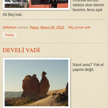
Önünde kırmızı
otobüs olan benim
favorim, fena aşık
Ali Bey'inki.
yildizlhan
zaman:
Pazar, Mayıs 30, 2010
Hiç yorum yok:
Paylaş
DEVELİ VADİ
Nasıl ama? Yok el
yapımı değil.