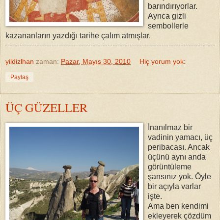
barındırıyorlar.
Ayrıca gizli
sembollerle
kazananların yazdığı tarihe çalım atmışlar.
yildizlhan
zaman:
Pazar, Mayıs 30, 2010
Hiç yorum yok:
Paylaş
ÜÇ GÜZELLER
İnanılmaz bir
vadinin yamacı, üç
peribacası. Ancak
üçünü aynı anda
görüntüleme
şansınız yok. Öyle
bir açıyla varlar
işte.
Ama ben kendimi
ekleyerek çözdüm