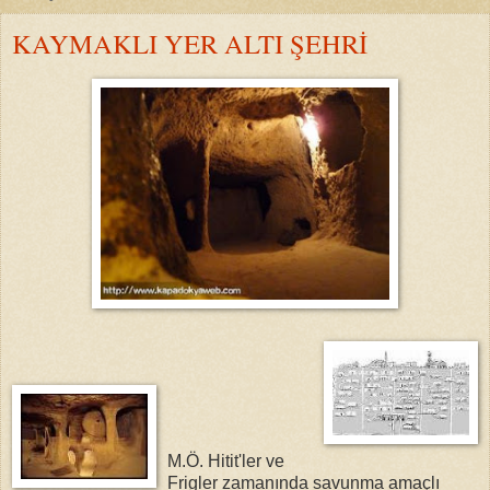
KAYMAKLI YER ALTI ŞEHRİ
M.Ö. Hitit'ler ve
Frigler zamanında savunma amaçlı