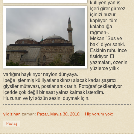
külliyen yanlış.
İçeri girer girmez
içinizi huzur
kaplıyor- tüm
kalabalığa
rağmen-.
Mekan "Sus ve
bak" diyor sanki.
Eskinin ruhu ince
fısıldıyor. El
yazmaları, özenin
yüzlerce yıllık
varlığını haykırıyor naylon dünyaya.
İpeğe işlenmiş külliyatlar aklınızı alacak kadar şaşırtcı,
giysiler mütevazı, postlar artık tarih. Fotoğraf çekilemiyor.
İçeride çok değil bir saat yalnız kalmak isterdim.
Huzurun ve iyi sözün sesini duymak için.
yildizlhan
zaman:
Pazar, Mayıs 30, 2010
Hiç yorum yok:
Paylaş