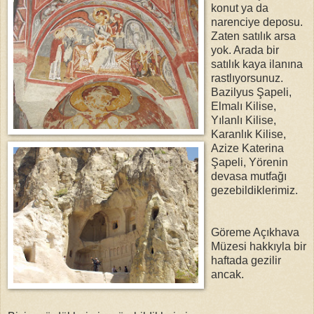
konut ya da
narenciye deposu.
Zaten satılık arsa
yok. Arada bir
satılık kaya ilanına
rastlıyorsunuz.
Bazilyus Şapeli,
Elmalı Kilise,
Yılanlı Kilise,
Karanlık Kilise,
Azize Katerina
Şapeli, Yörenin
devasa mutfağı
gezebildiklerimiz.
Göreme Açıkhava
Müzesi hakkıyla bir
haftada gezilir
ancak.