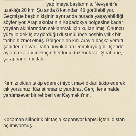
yapılmaya başlanmış. Nevşehir'e
uzaklığı 20 km. Şu anda 8 katından 4ü görülebiliyor.
Geçmişte beşbin kişinin aynı anda burada yaşayabildiği
söyleniyor. Arap akınlarının Kapadokya bölgesine kadar
yayılan akınlarından saklanmak için kullanılmış. Onuncu
yüzyıla dek işlev gördüğü düşünülünce beşbin yıllık bir
tarihe hizmet etmiş. Bölgede on km. arayla başka yeraltı
şehirleri de var. Daha büyük olan Derinkuyu gibi. İçeride
aylarca kalabilmek için her türlü düzenek var. Şırahane,
şaraphane, mutfak.
Kırmızı okları takip ederek iniyor, mavi okları takip ederek
çıkıyorsunuz. Karıştırırsanız yandınız. Gerçi fena halde
yardımsever bir rehberi var Kaymaklı'nın.
Kocaman silindirik bir taşla kapanıyor kapısı içten, dıştan
açılmıyormuş.