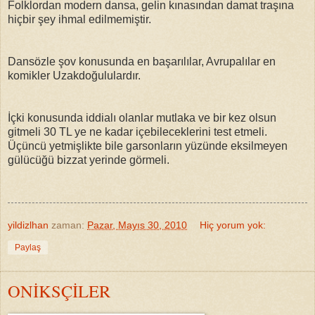
Folklordan modern dansa, gelin kınasından damat traşına
hiçbir şey ihmal edilmemiştir.
Dansözle şov konusunda en başarılılar, Avrupalılar en
komikler Uzakdoğululardır.
İçki konusunda iddialı olanlar mutlaka ve bir kez olsun
gitmeli 30 TL ye ne kadar içebileceklerini test etmeli.
Üçüncü yetmişlikte bile garsonların yüzünde eksilmeyen
gülücüğü bizzat yerinde görmeli.
yildizlhan
zaman:
Pazar, Mayıs 30, 2010
Hiç yorum yok:
Paylaş
ONİKSÇİLER