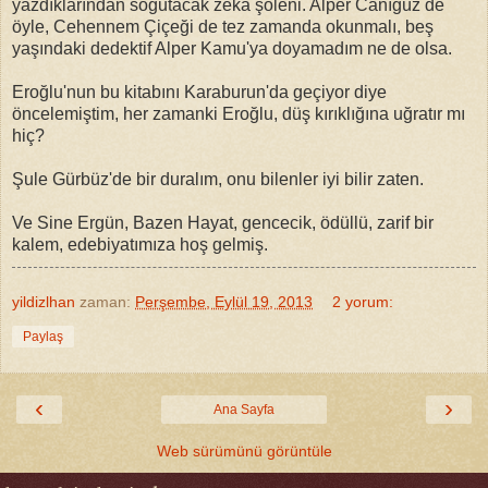
yazdıklarından soğutacak zeka şöleni. Alper Canıgüz de
öyle, Cehennem Çiçeği de tez zamanda okunmalı, beş
yaşındaki dedektif Alper Kamu'ya doyamadım ne de olsa.
Eroğlu'nun bu kitabını Karaburun'da geçiyor diye
öncelemiştim, her zamanki Eroğlu, düş kırıklığına uğratır mı
hiç?
Şule Gürbüz'de bir duralım, onu bilenler iyi bilir zaten.
Ve Sine Ergün, Bazen Hayat, gencecik, ödüllü, zarif bir
kalem, edebiyatımıza hoş gelmiş.
yildizlhan
zaman:
Perşembe, Eylül 19, 2013
2 yorum:
Paylaş
‹
›
Ana Sayfa
Web sürümünü görüntüle