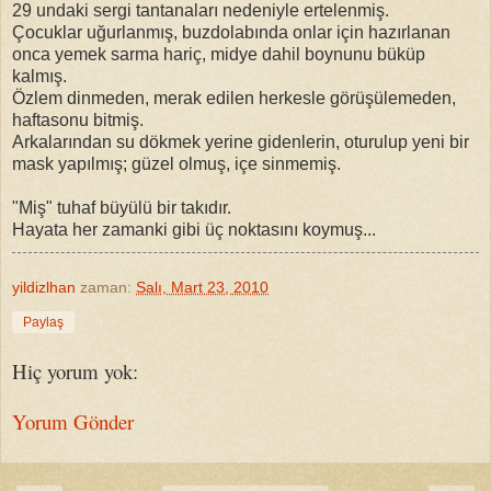
29 undaki sergi tantanaları nedeniyle ertelenmiş.
Çocuklar uğurlanmış, buzdolabında onlar için hazırlanan
onca yemek sarma hariç, midye dahil boynunu büküp
kalmış.
Özlem dinmeden, merak edilen herkesle görüşülemeden,
haftasonu bitmiş.
Arkalarından su dökmek yerine gidenlerin, oturulup yeni bir
mask yapılmış; güzel olmuş, içe sinmemiş.
"Miş" tuhaf büyülü bir takıdır.
Hayata her zamanki gibi üç noktasını koymuş...
yildizlhan
zaman:
Salı, Mart 23, 2010
Paylaş
Hiç yorum yok:
Yorum Gönder