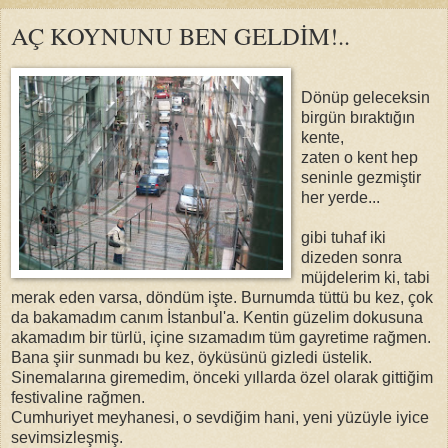
AÇ KOYNUNU BEN GELDİM!..
Dönüp geleceksin
birgün bıraktığın
kente,
zaten o kent hep
seninle gezmiştir
her yerde...
gibi tuhaf iki
dizeden sonra
müjdelerim ki, tabi
merak eden varsa, döndüm işte. Burnumda tüttü bu kez, çok
da bakamadım canım İstanbul'a. Kentin güzelim dokusuna
akamadım bir türlü, içine sızamadım tüm gayretime rağmen.
Bana şiir sunmadı bu kez, öyküsünü gizledi üstelik.
Sinemalarına giremedim, önceki yıllarda özel olarak gittiğim
festivaline rağmen.
Cumhuriyet meyhanesi, o sevdiğim hani, yeni yüzüyle iyice
sevimsizleşmiş.