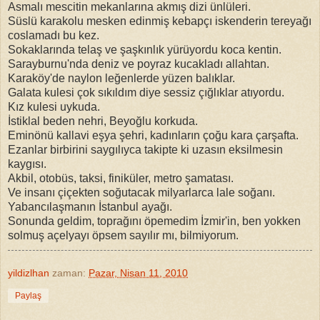
Asmalı mescitin mekanlarına akmış dizi ünlüleri.
Süslü karakolu mesken edinmiş kebapçı iskenderin tereyağı
coslamadı bu kez.
Sokaklarında telaş ve şaşkınlık yürüyordu koca kentin.
Sarayburnu'nda deniz ve poyraz kucakladı allahtan.
Karaköy'de naylon leğenlerde yüzen balıklar.
Galata kulesi çok sıkıldım diye sessiz çığlıklar atıyordu.
Kız kulesi uykuda.
İstiklal beden nehri, Beyoğlu korkuda.
Eminönü kallavi eşya şehri, kadınların çoğu kara çarşafta.
Ezanlar birbirini saygılıyca takipte ki uzasın eksilmesin
kaygısı.
Akbil, otobüs, taksi, finiküler, metro şamatası.
Ve insanı çiçekten soğutacak milyarlarca lale soğanı.
Yabancılaşmanın İstanbul ayağı.
Sonunda geldim, toprağını öpemedim İzmir'in, ben yokken
solmuş açelyayı öpsem sayılır mı, bilmiyorum.
yildizlhan
zaman:
Pazar, Nisan 11, 2010
Paylaş